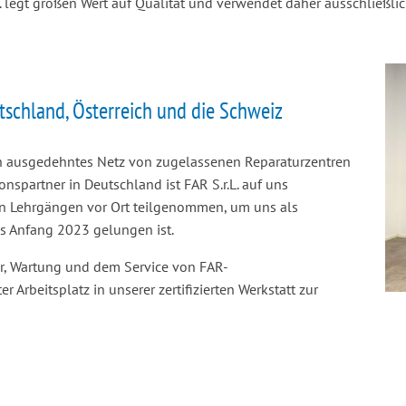
r.L. legt großen Wert auf Qualität und verwendet daher ausschließ
tschland, Österreich und die Schweiz
in ausgedehntes Netz von zugelassenen Reparaturzentren
nspartner in Deutschland ist FAR S.r.L. auf uns
n Lehrgängen vor Ort teilgenommen, um uns als
ns Anfang 2023 gelungen ist.
r, Wartung und dem Service von FAR-
r Arbeitsplatz in unserer zertifizierten Werkstatt zur