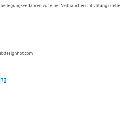
reitbeilegungsverfahren vor einer Verbraucherschlichtungsstelle
webdesignhot.com
ung