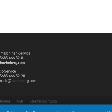
t
maschinen-Service
)3683 466 32-0
@hoehnberg.com
ic-Service
0)3683 466 32-20
omatic@hoehnberg.com
lärung
AGB
Streitschlichtung
lten