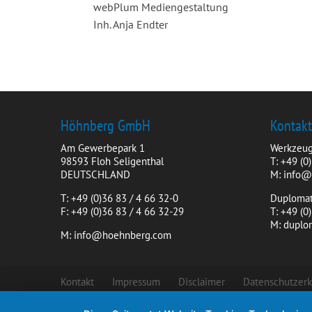
webPlum Mediengestaltung
Inh. Anja Endter
Höhnberg GmbH
Kontak
Am Gewerbepark 1
Werkzeug
98593 Floh Seligenthal
T: +49 (0
DEUTSCHLAND
M: info
T: +49 (0)36 83 / 4 66 32-0
Duplomat
F: +49 (0)36 83 / 4 66 32-29
T: +49 (
M: dupl
M: info@hoehnberg.com
Kontakt
Impressum
Disclaimer
Datenschutzerk
Copyright © 2025 Höhnberg GmbH | Alle Rechte vorbeha