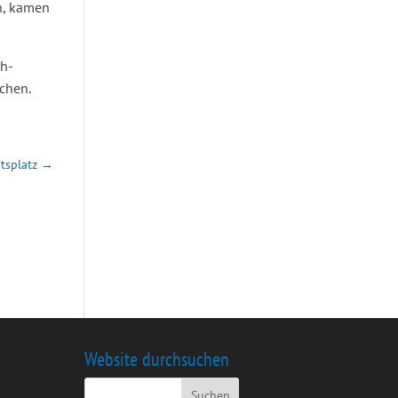
n, kamen
ch-
chen.
tsplatz
→
Website durchsuchen