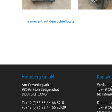
←
Teamevent auf dem Schießplatz
Höhnberg GmbH
Kontak
Am Gewerbepark 1
Werkzeug
98593 Floh Seligenthal
T: +49 (0
DEUTSCHLAND
M: info
T: +49 (0)36 83 / 4 66 32-0
Duplomat
F: +49 (0)36 83 / 4 66 32-29
T: +49 (