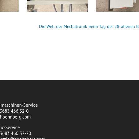
Die Welt der Mechatronik beim Tag der 28 offenen B
t
maschinen-Service
)3683 466 32-0
@hoehnberg.com
ic-Service
0)3683 466 32-20