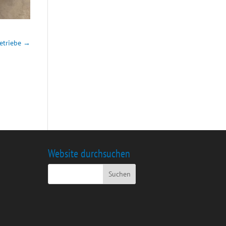
etriebe
→
Website durchsuchen