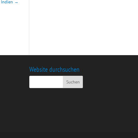
 Indien
→
Website durchsuchen